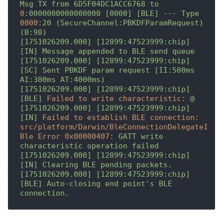
Msg
TX
from
6D5F04DC1ACC6768
to
0
:0000000000000000
[0000]
[BLE]
---
Type
0000
:20
(SecureChannel:PBKDFParamRequest)
(B:98)
[1751026209.000]
[12899:47523999:chip]
[IN]
Message
appended
to
BLE
send
queue
[1751026209.000]
[12899:47523999:chip]
[SC]
Sent
PBKDF
param
request
[II:500ms
AI:300ms
AT:4000ms)
[1751026209.000]
[12899:47523999:chip]
[BLE]
Failed to write characteristic:
@
[1751026209.000]
[12899:47523999:chip]
[IN]
Failed to establish BLE connection: 
src/platform/Darwin/BleConnectionDelegateImpl.
Ble Error 0x00000407:
GATT
write
characteristic
operation
failed
[1751026209.000]
[12899:47523999:chip]
[IN]
Clearing
BLE
pending
packets.
[1751026209.000]
[12899:47523999:chip]
[BLE]
Auto-closing
end
point's
BLE
connection.