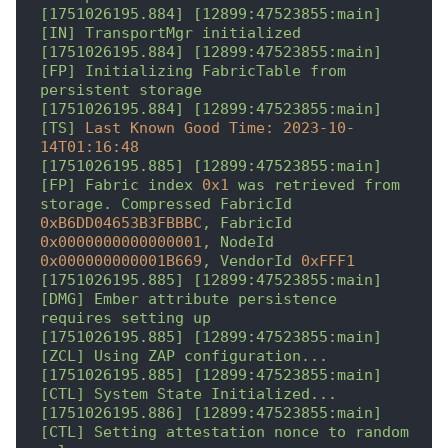
[1751026195.884]
[12899:47523855:main]
[IN]
TransportMgr
initialized
[1751026195.884]
[12899:47523855:main]
[FP]
Initializing
FabricTable
from
persistent
storage
[1751026195.884]
[12899:47523855:main]
[TS]
Last Known Good Time:
2023-10-
14T01:16:48
[1751026195.885]
[12899:47523855:main]
[FP]
Fabric
index
0x1
was
retrieved
from
storage.
Compressed
FabricId
0xB6DD04653B3FBBBC
,
FabricId
0x0000000000000001
,
NodeId
0x000000000001B669
,
VendorId
0xFFF1
[1751026195.885]
[12899:47523855:main]
[DMG]
Ember
attribute
persistence
requires
setting
up
[1751026195.885]
[12899:47523855:main]
[ZCL]
Using
ZAP
configuration...
[1751026195.885]
[12899:47523855:main]
[CTL]
System
State
Initialized...
[1751026195.886]
[12899:47523855:main]
[CTL]
Setting
attestation
nonce
to
random