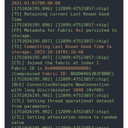
2021-01-01T00:00:00
[1751026195.896]
[12899:47523857:chip]
[TS]
Retaining
current
Last
Known
Good
Time
[1751026195.896]
[12899:47523857:chip]
[FP]
Metadata
for
Fabric
0x1
persisted
to
storage.
[1751026195.897]
[12899:47523857:chip]
[TS]
Committing Last Known Good Time to 
storage:
2023-10-14T01:16:48
[1751026195.897]
[12899:47523857:chip]
[CTL]
Joined
the
fabric
at
index
1
.
Fabric
ID
is
0x0000000000000001
(Compressed
Fabric ID:
B6DD04653B3FBBBC)
[1751026195.902]
[12899:47523857:chip]
[BLE]
ConnectionDelegate
NewConnection
with
long
discriminator
3840
(0xf00)
[1751026195.902]
[12899:47523857:chip]
[CTL]
Setting
thread
operational
dataset
from
parameters
[1751026195.902]
[12899:47523857:chip]
[CTL]
Setting
attestation
nonce
to
random
value
[1751026195.902]
[12899:47523857:chip]