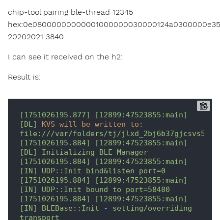
chip-tool pairing ble-thread 12345
hex:0e08000000000001000000030000124a0300000e3506
20202021 3840
I can see it received on the h2:
Result is:
[1751026195.877]
[12899:47523855:main]
[DL]
KVS will be written to:
file:///var/folders/tj/jlxd_2bj6b37gjcsvs5nwq
[1751026195.884]
[12899:47523855:main]
[DL]
Initializing
BLE
Manager
[1751026195.884]
[12899:47523855:main]
[IN]
UDP::Init
bind&listen
port=0
[1751026195.884]
[12899:47523855:main]
[IN]
UDP::Init
bound
to
port=58480
[1751026195.884]
[12899:47523855:main]
[IN]
BLEBase::Init
-
setting/overriding
transport