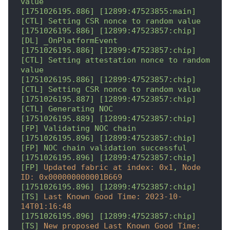
value
[1751026195.886]
[12899:47523855:main]
[CTL]
Setting
CSR
nonce
to
random
value
[1751026195.886]
[12899:47523857:chip]
[DL]
_OnPlatformEvent
[1751026195.886]
[12899:47523857:chip]
[CTL]
Setting
attestation
nonce
to
random
value
[1751026195.886]
[12899:47523857:chip]
[CTL]
Setting
CSR
nonce
to
random
value
[1751026195.887]
[12899:47523857:chip]
[CTL]
Generating
NOC
[1751026195.889]
[12899:47523857:chip]
[FP]
Validating
NOC
chain
[1751026195.896]
[12899:47523857:chip]
[FP]
NOC
chain
validation
successful
[1751026195.896]
[12899:47523857:chip]
[FP]
Updated fabric at index:
0x1
,
Node 
ID:
0x000000000001B669
[1751026195.896]
[12899:47523857:chip]
[TS]
Last Known Good Time:
2023-10-
14T01:16:48
[1751026195.896]
[12899:47523857:chip]
[TS]
New proposed Last Known Good Time: