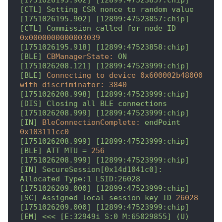
[CTL]
Setting
CSR
nonce
to
random
value
[1751026195.902]
[12899:47523857:chip]
[CTL]
Commission
called
for
node
ID
0x0000000000003039
[1751026195.918]
[12899:47523858:chip]
[BLE]
CBManagerState:
ON
[1751026208.121]
[12899:47523999:chip]
[BLE]
Connecting to device 0x600002b48000 
with discriminator:
3840
[1751026208.998]
[12899:47523999:chip]
[DIS]
Closing
all
BLE
connections
[1751026208.999]
[12899:47523999:chip]
[IN]
BleConnectionComplete:
endPoint
0x103111cc0
[1751026208.999]
[12899:47523999:chip]
[BLE]
ATT
MTU
=
256
[1751026208.999]
[12899:47523999:chip]
[IN]
SecureSession[0x14d1041c0]:
Allocated
Type:1
LSID:26028
[1751026209.000]
[12899:47523999:chip]
[SC]
Assigned
local
session
key
ID
26028
[1751026209.000]
[12899:47523999:chip]
[EM]
<<<
[E:32949i
S:0
M:65029855]
(U)